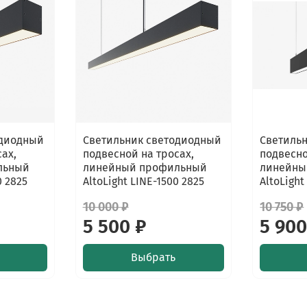
одиодный
Светильник светодиодный
Светиль
ах,
подвесной на тросах,
подвесно
льный
линейный профильный
линейны
0 2825
AltoLight LINE-1500 2825
AltoLight
10 000 ₽
10 750 ₽
5 500 ₽
5 900
Выбрать