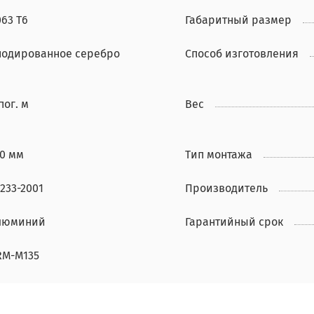
63 Т6
Габаритный размер
нодированное серебро
Способ изготовления
пог. м
Вес
20 мм
Тип монтажа
233-2001
Производитель
люминий
Гарантийный срок
RM-M135