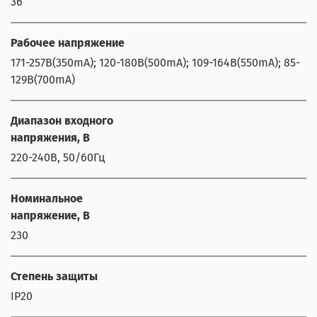
36
Рабочее напряжение
171-257В(350mA); 120-180В(500mA); 109-164В(550mA); 85-
129В(700mA)
Диапазон входного
напряжения, В
220-240В, 50/60Гц
Номинальное
напряжение, В
230
Степень защиты
IP20