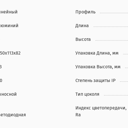
инейный
Профиль
люминий
Длина
3
Высота
50х113х82
Упаковка Длина, мм
3
Упаковка Высота, мм
0
Степень защиты IP
ыносной
Тип цоколя
Индекс цветопередачи,
ветодиодная
Ra