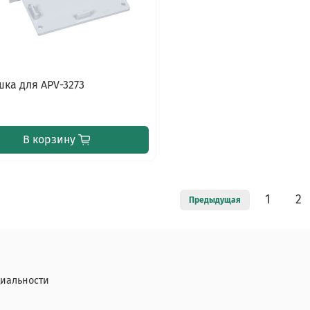
шка для APV-3273
В корзину
1
2
Предыдущая
иальности